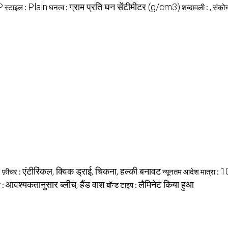
P
Plain
ग्राम प्रति घन सेंटीमीटर (g/cm3)
,
स्टाइल :
घनत्व :
शब्दावली :
संको
s
एंटीरिंकल, क्विक ड्राई, चिकना, हल्की बनावट
1
फ़ीचर :
न्यूनतम आदेश मात्रा :
आवश्यकतानुसार ब्लीच, हैंड वाश
लैमिनेट किया हुआ
श :
बॉन्ड टाइप :